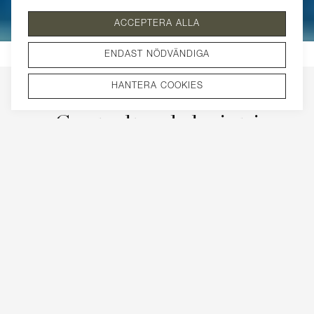
ACCEPTERA ALLA
ENDAST NÖDVÄNDIGA
HANTERA COOKIES
Centralt och lyxigt i
Tunabackar!
Bo med gångavstånd till centrum och samtidigt bara ett par
minuter till motorvägspåfarten i ett påkostat och välplanerat
boende i centrala Järna. Bostaden har den sociala delen på
entréplanet, med utgång till den magiska baksidan, och den
privata sfären på övre plan.