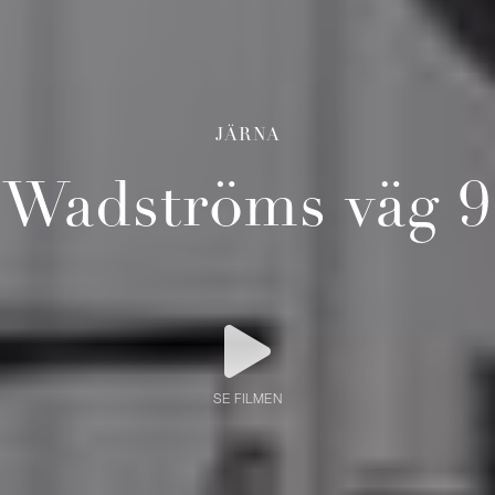
JÄRNA
Wadströms väg 9
SE FILMEN