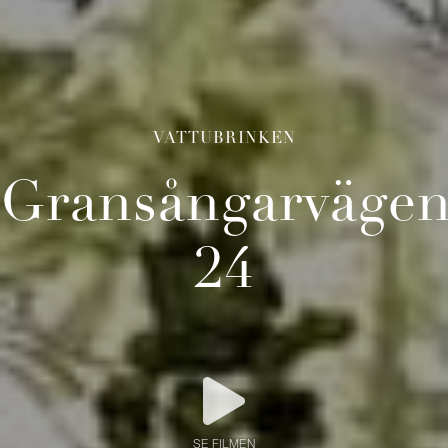
VATTUBRINKEN
Gransångarväge
24
SE FILMEN