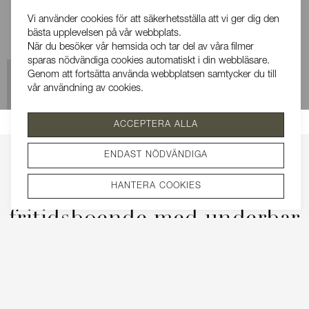
Vi använder cookies för att säkerhetsställa att vi ger dig den
bästa upplevelsen på vår webbplats.
När du besöker vår hemsida och tar del av våra filmer
sparas nödvändiga cookies automatiskt i din webbläsare.
Genom att fortsätta använda webbplatsen samtycker du till
vår användning av cookies.
Se vår integritetspolicy
SÅLD
ACCEPTERA ALLA
ENDAST NÖDVÄNDIGA
Åretrunt- eller
HANTERA COOKIES
fritidsboende med underbar
mälarutsikt några kilometer
från centrala Södertälje!